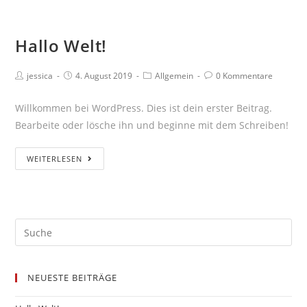
Zum
Inhalt
Hallo Welt!
springen
Beitrags-
Beitrag
Beitrags-
Beitrags-
jessica
4. August 2019
Allgemein
0 Kommentare
Autor:
veröffentlicht:
Kategorie:
Kommentare:
Willkommen bei WordPress. Dies ist dein erster Beitrag.
Bearbeite oder lösche ihn und beginne mit dem Schreiben!
Hallo
WEITERLESEN
Welt!
Suche
nach:
NEUESTE BEITRÄGE